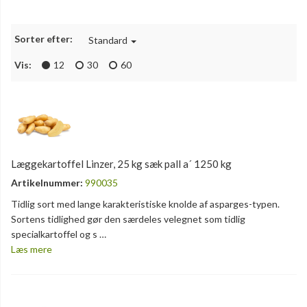
Sorter efter:
Standard
Vis:
12
30
60
Læggekartoffel Linzer, 25 kg sæk pall a´ 1250 kg
Artikelnummer:
990035
Tidlig sort med lange karakteristiske knolde af asparges-typen.
Sortens tidlighed gør den særdeles velegnet som tidlig
specialkartoffel og s …
Læs mere