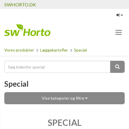
SWHORTO.DK
Toggl
navig
Vores produkter
Læggekartofler
Special
Special
Vise kategorier og filtre
SPECIAL