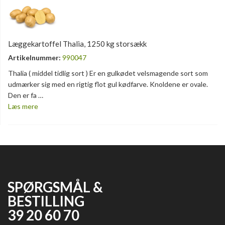
Læggekartoffel Thalia, 1250 kg storsækk
Artikelnummer:
990047
Thalia ( middel tidlig sort ) Er en gulkødet velsmagende sort som
udmærker sig med en rigtig flot gul kødfarve. Knoldene er ovale.
Den er fa …
Læs mere
SPØRGSMÅL &
BESTILLING
39 20 60 70