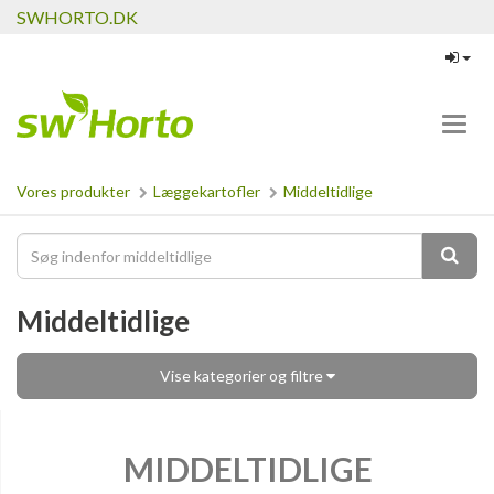
SWHORTO.DK
Toggl
navig
Vores produkter
Læggekartofler
Middeltidlige
Middeltidlige
Vise kategorier og filtre
MIDDELTIDLIGE