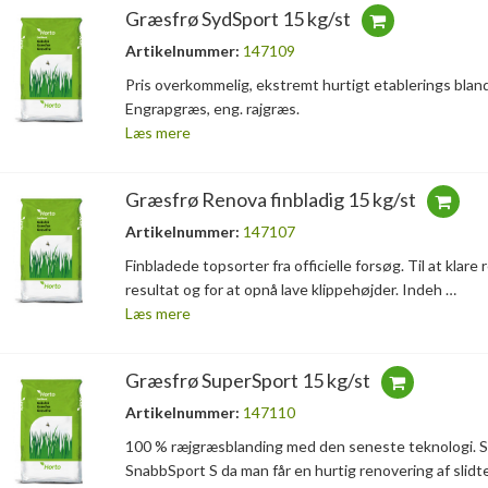
Græsfrø SydSport 15 kg/st
Artikelnummer:
147109
Pris overkommelig, ekstremt hurtigt etablerings blandi
Engrapgræs, eng. rajgræs.
Læs mere
Græsfrø Renova finbladig 15 kg/st
Artikelnummer:
147107
Finbladede topsorter fra officielle forsøg. Til at klar
resultat og for at opnå lave klippehøjder. Indeh …
Læs mere
Græsfrø SuperSport 15 kg/st
Artikelnummer:
147110
100 % ræjgræsblanding med den seneste teknologi. Sup
SnabbSport S da man får en hurtig renovering af slidt