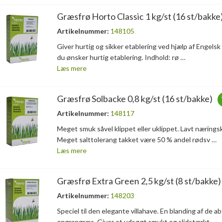
Græsfrø Horto Classic 1 kg/st (16 st/bakke
Artikelnummer:
148105
Giver hurtig og sikker etablering ved hjælp af Engelsk ra
du ønsker hurtig etablering. Indhold: rø …
Læs mere
Græsfrø Solbacke 0,8 kg/st (16 st/bakke)
Artikelnummer:
148117
Meget smuk såvel klippet eller uklippet. Lavt nærings
Meget salttolerang takket være 50 % andel rødsv …
Læs mere
Græsfrø Extra Green 2,5 kg/st (8 st/bakke)
Artikelnummer:
148203
Speciel til den elegante villahave. En blanding af de a
engrapgræs. Giver et udsøgt smukt og slidstærkt …