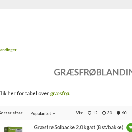
andinger
GRÆSFRØBLANDI
lik her for tabel over
græsfrø
.
Sorter efter:
Vis:
12
30
60
Popularitet
Græsfrø Solbacke 2,0 kg/st (8 st/bakke)