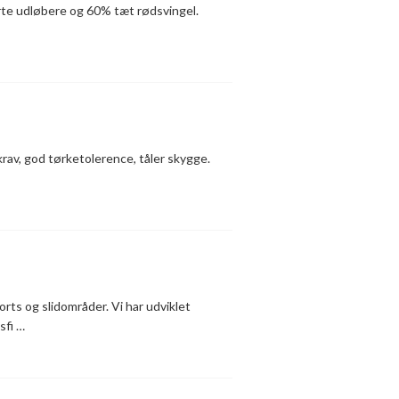
rte udløbere og 60% tæt rødsvingel.
krav, god tørketolerence, tåler skygge.
rts og slidområder. Vi har udviklet
sfi …