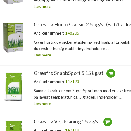
Læs mere
Græsfrø Horto Classic 2,5 kg/st (8 st/bakke
Artikelnummer:
148205
Giver hurtig og sikker etablering ved hjælp af Engelsk ra
du ønsker hurtig etablering. Indhold: rø …
Læs mere
Græsfrø SnabbSport S 15 kg/st
Artikelnummer:
147123
Samme karakter som SuperSport men med en ekstrem hu
på lavest temperatur, ca. 5 graderl. Indeholder; …
Læs mere
Græsfrø Vejskråning 15 kg/st
Artikelnummer:
147118