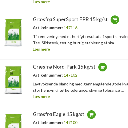
Læs mere
Græsfrø SuperSport FPR 15 kg/st
Artikelnummer:
147116
Til renovering med et hurtigt resultat af sportsarea
Tee. Slidstærk, tæt og hurtig etablering af ska …
Læs mere
Græsfrø Nord-Park 15 kg/st
Artikelnummer:
147102
Lavtvoksende blanding med gennemgående gode kvalite
stor hensyn til tørke tolerance, skygge tolerance …
Læs mere
Græsfrø Eagle 15 kg/st
Artikelnummer:
147100