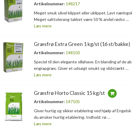
Artikelnummer:
148217
Meget smuk såvel klippet eller uklippet. Lavt nærings
Meget salttolerang takket være 50 % andel rødsv …
Læs mere
Græsfrø Extra Green 1 kg/st (16 st/bakke)
Artikelnummer:
148103
Speciel til den elegante villahave. En blanding af de a
engrapgræs. Giver et udsøgt smukt og slidstærkt …
Læs mere
Græsfrø Horto Classic 15 kg/st
Artikelnummer:
147105
Giver hurtig og sikker etablering ved hjælp af Engelsk ra
du ønsker hurtig etablering. Indhold: rø …
Læs mere