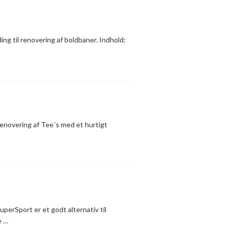
ng til renovering af boldbaner. Indhold:
e renovering af Tee´s med et hurtigt
erSport er et godt alternativ til
e …