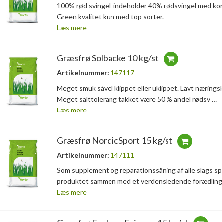
100% rød svingel, indeholder 40% rødsvingel med ko
Green kvalitet kun med top sorter.
Læs mere
Græsfrø Solbacke 10 kg/st
Artikelnummer:
147117
Meget smuk såvel klippet eller uklippet. Lavt nærings
Meget salttolerang takket være 50 % andel rødsv …
Læs mere
Græsfrø NordicSport 15 kg/st
Artikelnummer:
147111
Som supplement og reparationssåning af alle slags spo
produktet sammen med et verdensledende forædling
Læs mere