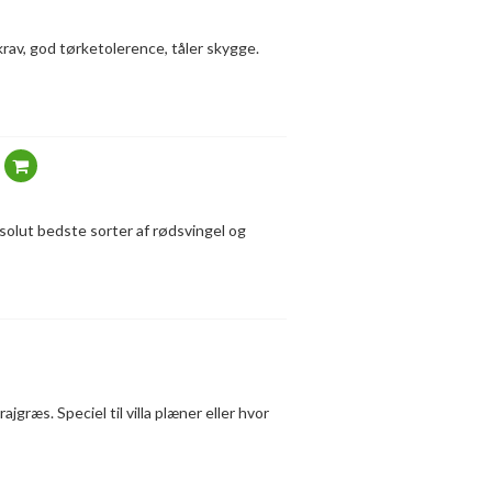
krav, god tørketolerence, tåler skygge.
bsolut bedste sorter af rødsvingel og
jgræs. Speciel til villa plæner eller hvor