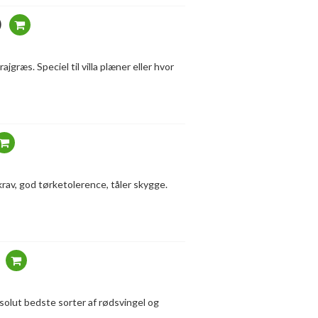
)
jgræs. Speciel til villa plæner eller hvor
krav, god tørketolerence, tåler skygge.
bsolut bedste sorter af rødsvingel og