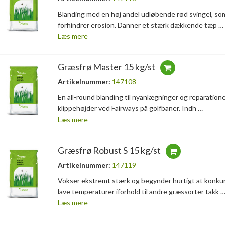
Blanding med en høj andel udløbende rød svingel, so
forhindrer erosion. Danner et stærk dækkende tæp …
Læs mere
Græsfrø Master 15 kg/st
Artikelnummer:
147108
En all-round blanding til nyanlægninger og reparatione
klippehøjder ved Fairways på golfbaner. Indh …
Læs mere
Græsfrø Robust S 15 kg/st
Artikelnummer:
147119
Vokser ekstremt stærk og begynder hurtigt at konku
lave temperaturer iforhold til andre græssorter takk 
Læs mere