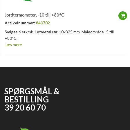
Jordtermometer, -10 till +60°C
Artikelnummer:
840702
Sælges 6 stk/pk. Letmetal rør. 10x325 mm. Måleområde -5 till
+80°C.
Læs mere
SPØRGSMÅL &
BESTILLING
39 20 60 70