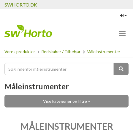
SWHORTO.DK
Toggl
navig
Vores produkter
Redskaber / Tilbehør
Måleinstrumenter
Måleinstrumenter
Vise kategorier og filtre
MÅLEINSTRUMENTER