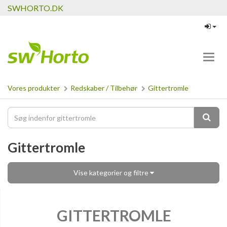
SWHORTO.DK
Toggl
navig
Vores produkter
Redskaber / Tilbehør
Gittertromle
Gittertromle
Vise kategorier og filtre
GITTERTROMLE