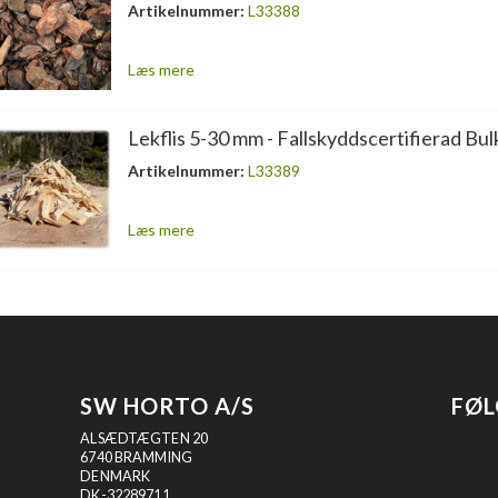
Artikelnummer:
L33388
Læs mere
Lekflis 5-30 mm - Fallskyddscertifierad Bul
Artikelnummer:
L33389
Læs mere
SW HORTO A/S
FØL
ALSÆDTÆGTEN 20
6740 BRAMMING
DENMARK
DK-32289711