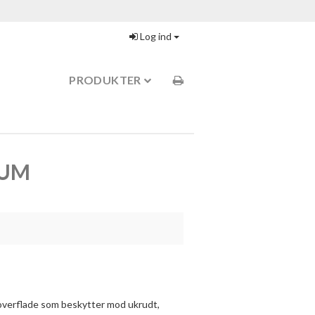
Log ind
PRODUKTER
IUM
 overflade som beskytter mod ukrudt,