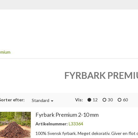
emium
FYRBARK PREM
Sorter efter:
Vis:
12
30
60
Standard
Fyrbark Premium 2-10 mm
Artikelnummer:
L33364
100% Svensk fyrbark. Meget dekorativ. Giver en flot