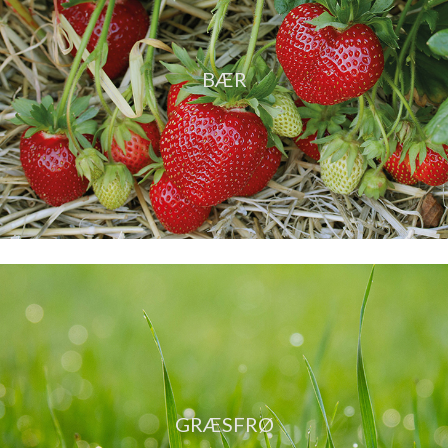
BÆR
GRÆSFRØ