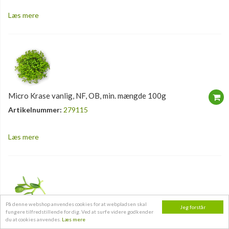
Læs mere
Micro Krase vanlig, NF, OB, min. mængde 100g
Artikelnummer:
279115
Læs mere
På denne webshop anvendes cookies for at webpladsen skal
Jeg forstår
fungere tilfredstillende for dig. Ved at surfe videre godkender
Micro Solsikke, NF, OB, min. mængde 100g
du at cookies anvendes.
Læs mere