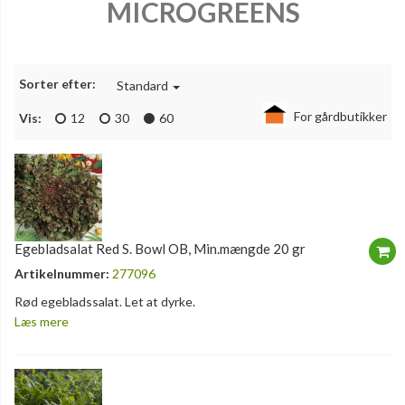
MICROGREENS
Sorter efter:
Standard
For gårdbutikker
Vis:
12
30
60
Egebladsalat Red S. Bowl OB, Min.mængde 20 gr
Artikelnummer:
277096
Rød egebladssalat. Let at dyrke.
Læs mere