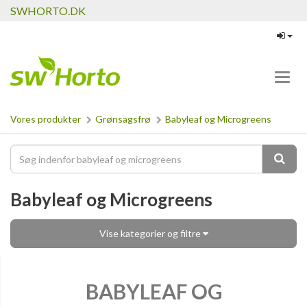
SWHORTO.DK
Toggl
navig
Vores produkter
Grønsagsfrø
Babyleaf og Microgreens
Babyleaf og Microgreens
Vise kategorier og filtre
BABYLEAF OG