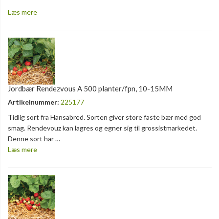
Læs mere
Jordbær Rendezvous A 500 planter/fpn, 10-15MM
Artikelnummer:
225177
Tidlig sort fra Hansabred. Sorten giver store faste bær med god
smag. Rendevouz kan lagres og egner sig til grossistmarkedet.
Denne sort har …
Læs mere