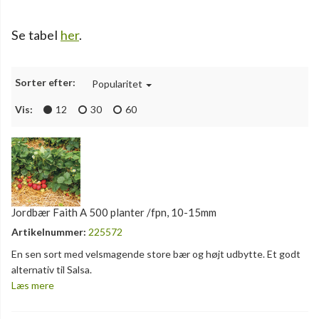
Se tabel
her
.
Sorter efter:
Popularitet
Vis:
12
30
60
Jordbær Faith A 500 planter /fpn, 10-15mm
Artikelnummer:
225572
En sen sort med velsmagende store bær og højt udbytte. Et godt
alternativ til Salsa.
Læs mere