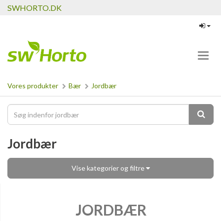
SWHORTO.DK
Toggl
navig
Vores produkter
Bær
Jordbær
Jordbær
Vise kategorier og filtre
JORDBÆR