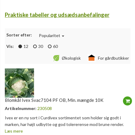
Praktiske tabeller og udsædsanbefalinger
Sorter efter:
Popularitet
Vis:
12
30
60
Økologisk
For gårdbutikker
Blomkål Ivex Svac7104 PF OB, Min. mængde 10K
Artikelnummer:
230508
Ivex er en ny sort i Curdivex sortimentet som holder sig godt i
marken, har højt udbytte og god tolererense mod brune render.
Læs mere