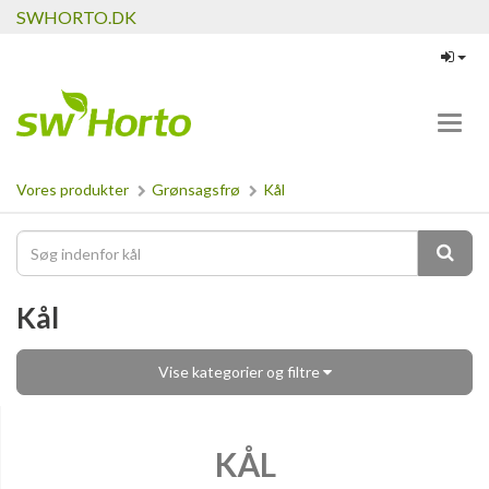
SWHORTO.DK
Toggl
navig
Vores produkter
Grønsagsfrø
Kål
Kål
Vise kategorier og filtre
KÅL